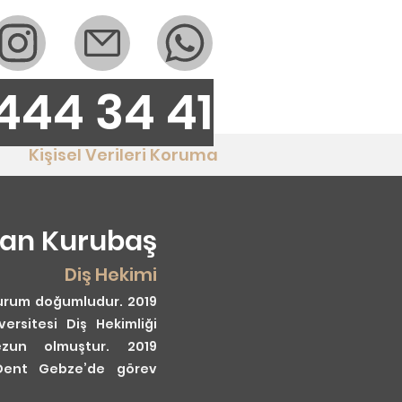
444 34 41
Kişisel Verileri Koruma
han Kurubaş
Diş Hekimi
zurum doğumludur. 2019
versitesi Diş Hekimliği
ezun olmuştur. 2019
 Dent Gebze’de görev